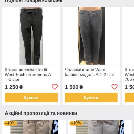
Подібні товари компанії
Штани чоловічі slim fit
Чоловічі штани West-
Штан
West-Fashion модель А
fashion модель А Т-2 сірі
West
Т-1 сірі
785 с
1 250
1 500
1 5
₴
₴
Купити
Купити
Акційні пропозиції та новинки
–10%
–10%