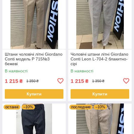
Штани чоловічі літні Giordano
Чоловічі штани літні Giordano
Conti модель Р 715№3
Conti Leon L-704-2 блакитно-
бежевi
сірі
В наявності
В наявності
1 215
1 215
₴
₴
1 350 ₴
1 350 ₴
Купити
Купити
останні
–10%
последние
–10%