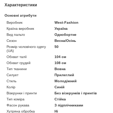
Характеристики
Основні атрибути
Виробник
West-Fashion
Країна виробник
Україна
Вид пальто
Однобортне
Сезон
Весна/Осінь
Розмір чоловічого одягу
50
(UA)
Обхват талії
104 см
Обхват грудей
108 см
Тип тканини
Вовна
Силует
Прилеглий
Стиль
Молодіжний
Колір
Синій
Візерунки і принти
Без візерунків і принтів
Тип коміра
Стійка
Фасон рукава
З підплічниками
Хутряна обробка
Ні