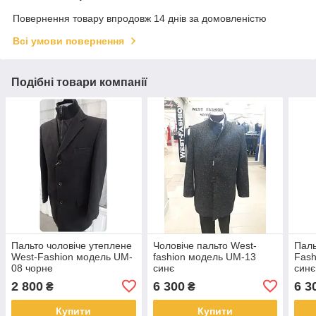
Повернення товару впродовж 14 днів за домовленістю
Всі умови повернення
Подібні товари компанії
Пальто чоловіче утеплене
Чоловіче пальто West-
Паль
West-Fashion модель UM-
fashion модель UM-13
Fash
08 чорне
синє
синє
2 800
6 300
6 3
₴
₴
Купити
Купити