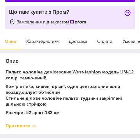
Що таке купити з Пром?
Замовлення під захистом
Опис
Характеристики
Доставка
Оплата
Умови п
Опис
Пальто чоловіче демісезонне West-fashion модель UM-12
колір темно-синій.
Комір стійка, кишені врізні, один центральний шліц
позаду,силует обтислий
Стильне ділове чоловіче пальто, гудзики закріплені
щільною стрічкою
Розміри: 52 зріст:182 см
Приховати