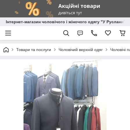
Інтернет-магазин чоловічого і жіночого одягу "У Руслани"
Товари та послуги
Чоловічий верхній одяг
Чоловічі п