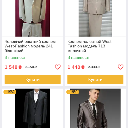
Чоловічий ошатний костюм
Костюм чоловічий West-
West-Fashion модель 241
Fashion модель 713
біло-сірий
молочний
В наявності
В наявності
1 548
1 440
₴
₴
2 150 ₴
2 000 ₴
Купити
Купити
–19%
–19%