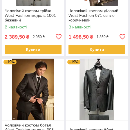
Чоловічий костюм трійка
Чоловічий костюм діловий
West-Fashion модель 1001
West-Fashion 071 світло-
бежевий
коричневий
В наявності
В наявності
2 389,50
1 498,50
₴
₴
2 950 ₴
1 850 ₴
Купити
Купити
–19%
–19%
Чоловічий костюм ботал
West-Fashion модель 308
Чоловічий костюм West-