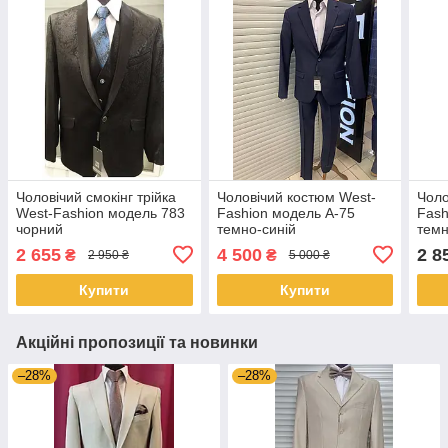
Чоловічий смокінг трійка
Чоловічий костюм West-
Чоло
West-Fashion модель 783
Fashion модель А-75
Fash
чорний
темно-синій
темн
2 655
4 500
2 8
₴
₴
2 950 ₴
5 000 ₴
Купити
Купити
Акційні пропозиції та новинки
–28%
–28%