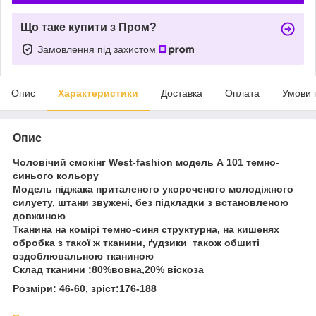
Що таке купити з Пром?
Замовлення під захистом
Опис
Характеристики
Доставка
Оплата
Умови 
Опис
Чоловічий смокінг West-fashion модель А 101 темно-
синього кольору
Модель піджака приталеного укороченого молодіжного
силуету, штани звужені, без підкладки з встановленою
довжиною
Тканина на комірі темно-синя структурна, на кишенях
обробка з такої ж тканини, ґудзики також обшиті
оздоблювальною тканиною
Склад тканини :80%вовна,20% віскоза
Розміри: 46-60, зріст:176-188