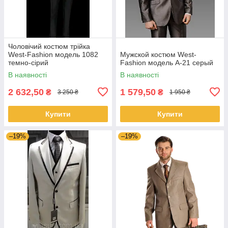
Чоловічий костюм трійка
West-Fashion модель 1082
Мужской костюм West-
темно-сірий
Fashion модель А-21 серый
В наявності
В наявності
2 632,50
1 579,50
₴
₴
3 250 ₴
1 950 ₴
Купити
Купити
–19%
–19%