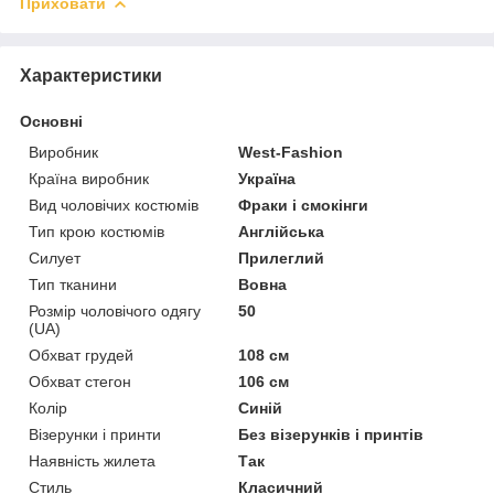
Приховати
Характеристики
Основні
Виробник
West-Fashion
Країна виробник
Україна
Вид чоловічих костюмів
Фраки і смокінги
Тип крою костюмів
Англійська
Силует
Прилеглий
Тип тканини
Вовна
Розмір чоловічого одягу
50
(UA)
Обхват грудей
108 см
Обхват стегон
106 см
Колір
Синій
Візерунки і принти
Без візерунків і принтів
Наявність жилета
Так
Стиль
Класичний