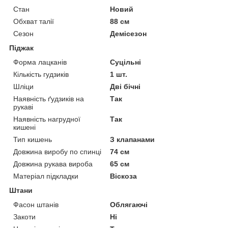
Стан
Новий
Обхват талії
88 см
Сезон
Демісезон
Піджак
Форма лацканів
Суцільні
Кількість гудзиків
1 шт.
Шліци
Дві бічні
Наявність ґудзиків на
Так
рукаві
Наявність нагрудної
Так
кишені
Тип кишень
З клапанами
Довжина виробу по спинці
74 см
Довжина рукава вироба
65 см
Матеріал підкладки
Віскоза
Штани
Фасон штанів
Облягаючі
Закоти
Ні