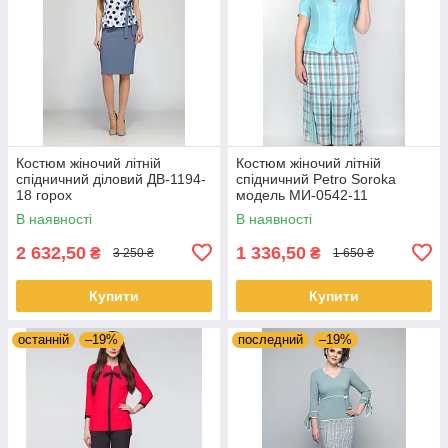
Костюм жіночий літній
Костюм жіночий літній
спідничний діловий ДВ-1194-
спідничний Petro Soroka
18 горох
модель МИ-0542-11
блакитний 62
В наявності
В наявності
2 632,50
1 336,50
₴
₴
3 250 ₴
1 650 ₴
Купити
Купити
останній
–19%
последний
–19%