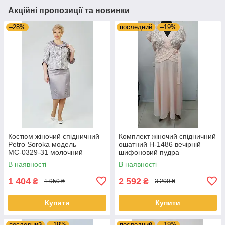
Акційні пропозиції та новинки
–28%
последний
–19%
Костюм жіночий спідничний
Комплект жіночий спідничний
Petro Soroka модель
ошатний Н-1486 вечірній
МС-0329-31 молочний
шифоновий пудра
В наявності
В наявності
1 404
2 592
₴
₴
1 950 ₴
3 200 ₴
Купити
Купити
последний
–19%
последний
–19%