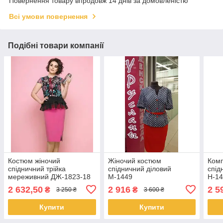
Повернення товару впродовж 14 днів за домовленістю
Всі умови повернення
Подібні товари компанії
Костюм жіночий
Жіночий костюм
Комп
спідничний трійка
спідничний діловий
спід
мереживний ДЖ-1823-18
М-1449
Н-14
рожевий
шиф
2 632,50
2 916
2 5
₴
₴
3 250 ₴
3 600 ₴
Купити
Купити