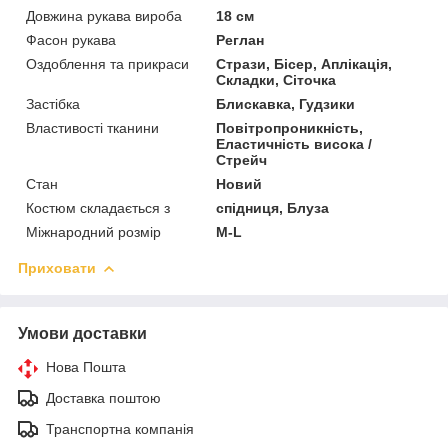
Довжина рукава вироба
18 см
Фасон рукава
Реглан
Оздоблення та прикраси
Стрази, Бісер, Аплікація,
Складки, Сіточка
Застібка
Блискавка, Гудзики
Властивості тканини
Повітропроникність,
Еластичність висока /
Стрейч
Стан
Новий
Костюм складається з
спідниця, Блуза
Міжнародний розмір
M-L
Приховати
Умови доставки
Нова Пошта
Доставка поштою
Транспортна компанія