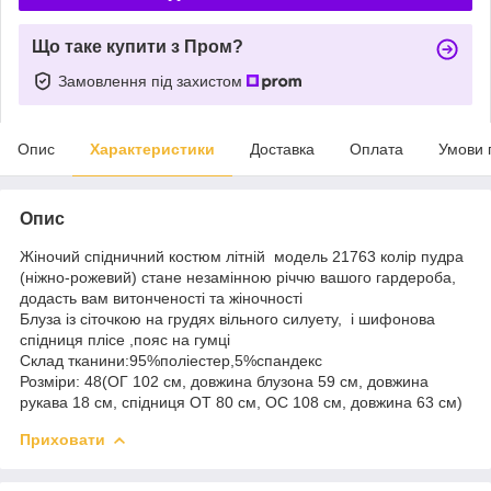
Що таке купити з Пром?
Замовлення під захистом
Опис
Характеристики
Доставка
Оплата
Умови 
Опис
Жіночий спідничний костюм літній модель 21763 колір пудра
(ніжно-рожевий) стане незамінною річчю вашого гардероба,
додасть вам витонченості та жіночності
Блуза із сіточкою на грудях вільного силуету, і шифонова
спідниця плісе ,пояс на гумці
Склад тканини:95%поліестер,5%спандекс
Розміри: 48(ОГ 102 см, довжина блузона 59 см, довжина
рукава 18 см, спідниця ОТ 80 см, ОС 108 см, довжина 63 см)
Приховати