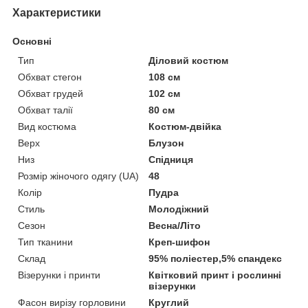
Характеристики
Основні
Тип
Діловий костюм
Обхват стегон
108 см
Обхват грудей
102 см
Обхват талії
80 см
Вид костюма
Костюм-двійка
Верх
Блузон
Низ
Спідниця
Розмір жіночого одягу (UA)
48
Колір
Пудра
Стиль
Молодіжний
Сезон
Весна/Літо
Тип тканини
Креп-шифон
Склад
95% поліестер,5% спандекс
Візерунки і принти
Квітковий принт і рослинні
візерунки
Фасон вирізу горловини
Круглий