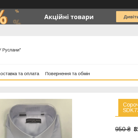
"У Руслани"
оставка та оплата
Повернення та обмін
Сороч
SDK7
8
950 ₴