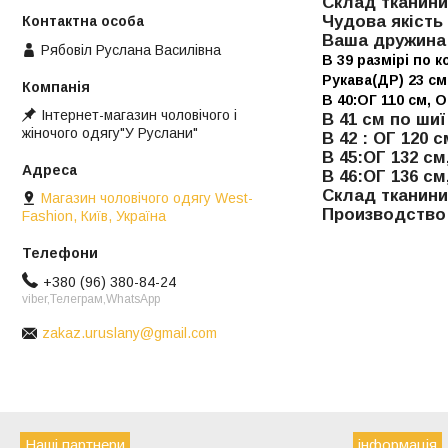
Склад тканини
Чудова якість
Ваша дружина 
Рябовіл Руслана Василівна
В 39 размірі по 
Рукава(ДР) 23 с
В 40:ОГ 110 см, О
Інтернет-магазин чоловічого і
В 41 см по шиї
жіночого одягу"У Руслани"
В 42 : ОГ 120 
В 45:ОГ 132 см
В 46:ОГ 136 см
Склад тканин
Магазин чоловічого одягу West-
Производств
Fashion, Київ, Україна
+380 (96) 380-84-24
viber,Телеграм,WhatsApp
zakaz.uruslany@gmail.com
Наші партнери
інформація