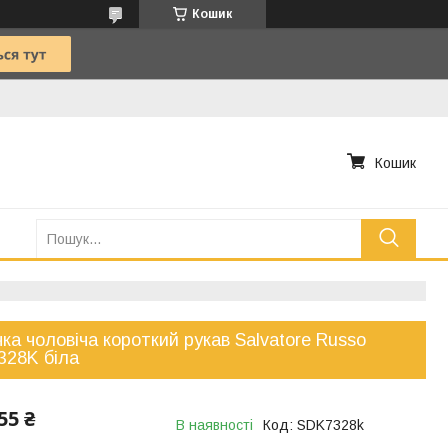
Кошик
Кошик
ка чоловіча короткий рукав Salvatore Russo
328K біла
55 ₴
В наявності
Код:
SDK7328k