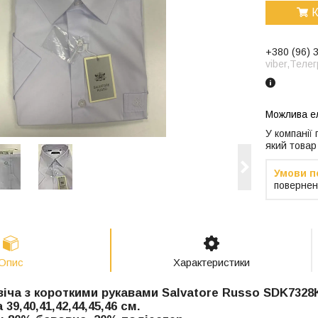
К
+380 (96) 
viber,Теле
У компанії
який товар
повернен
Опис
Характеристики
іча з короткими рукавами
Salvatore Russo SDK7328
39,40,41,42,44,45,46 см.