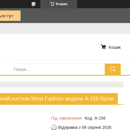
Кошик
Кошик
ічий костюм West-Fashion модель А-156 бузок
Під замовлення
Код:
А-156
Відправка з 09 серпня 2026