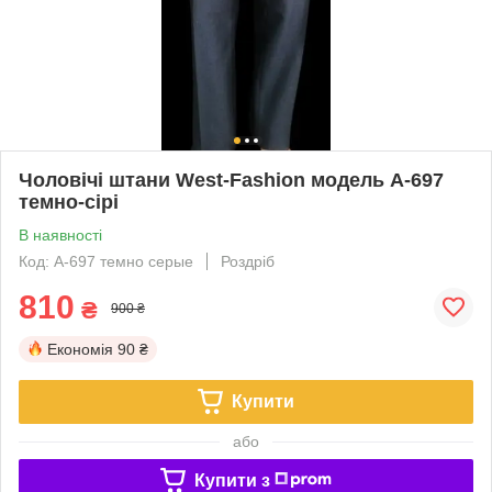
Чоловічі штани West-Fashion модель A-697
темно-сірі
В наявності
Код: А-697 темно серые
Роздріб
810
₴
900 ₴
Економія
90 ₴
Купити
або
Купити з