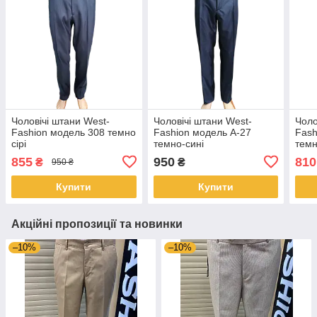
Чоловічі штани West-
Чоловічі штани West-
Чоло
Fashion модель 308 темно
Fashion модель A-27
Fash
сірі
темно-сині
темн
855
950
810
₴
₴
950 ₴
Купити
Купити
Акційні пропозиції та новинки
–10%
–10%