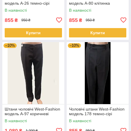
модель A-26 темно-сірі
модель A-80 клітинка
В наявності
В наявності
855
855
₴
₴
950 ₴
950 ₴
Купити
Купити
–10%
–10%
Штани чоловічі West-Fashion
Чоловічі штани West-Fashion
модель А-97 коричневі
модель 178 темно-сірі
В наявності
В наявності
1 080
855
₴
₴
1 200 ₴
950 ₴