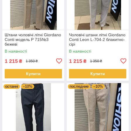
Штани чоловічі літні Giordano
Чоловічі штани літні Giordano
Conti модель Р 715№3
Conti Leon L-704-2 блакитно-
бежевi
сірі
В наявності
В наявності
1 215
1 215
₴
₴
1 350 ₴
1 350 ₴
Купити
Купити
останні
–10%
последние
–10%