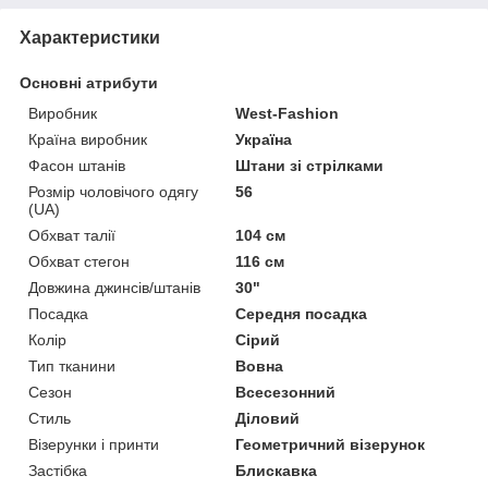
Характеристики
Основні атрибути
Виробник
West-Fashion
Країна виробник
Україна
Фасон штанів
Штани зі стрілками
Розмір чоловічого одягу
56
(UA)
Обхват талії
104 см
Обхват стегон
116 см
Довжина джинсів/штанів
30"
Посадка
Середня посадка
Колір
Сірий
Тип тканини
Вовна
Сезон
Всесезонний
Стиль
Діловий
Візерунки і принти
Геометричний візерунок
Застібка
Блискавка