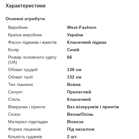
Характеристики
Основні атрибути
Виробник
West-Fashion
Країна виробник
Україна
Фасон піджаків і жакетів
Класичний піджак
Колір
Синій
Розмір чоловічого одягу
66
(UA)
Обхват грудей
138 см
Обхват талії
132 см
Тип тканини
Вовна
Силует
Прилеглий
Стиль
Класичний
Візерунки і принти
Без візерунків і принтів
Сезон
Весна/Осінь
Матеріал підкладки
Віскоза
Форма лацканів
Під нахилом
Кількість гудзиків
2 шт.