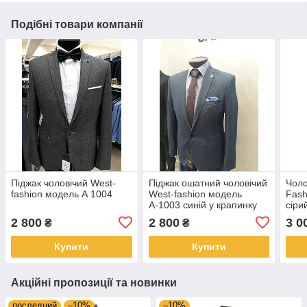
Подібні товари компанії
Піджак чоловічий West-
Піджак ошатний чоловічий
Чоло
fashion модель А 1004
West-fashion модель
Fash
А-1003 синій у крапинку
сіри
2 800
2 800
3 0
₴
₴
Купити
Купити
Акційні пропозиції та новинки
последний
–10%
–10%