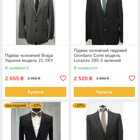
Піджак чоловічий твідовий
Піджак чоловічий Braga
Giordano Conti модель
України модель 21-2KY
Loranzo 285-3 зелений
В наявності
В наявності
2 655
2 520
₴
₴
2 950 ₴
2 800 ₴
Купити
Купити
последний
–10%
–10%