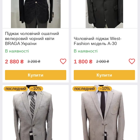
Піджак чоловічий ошатний
велюровий чорний квіти
Чоловічий піджак West-
BRAGA України
Fashion модель А-30
В наявності
В наявності
2 880
1 800
₴
₴
3 200 ₴
2 000 ₴
Купити
Купити
последний
–10%
последний
–10%