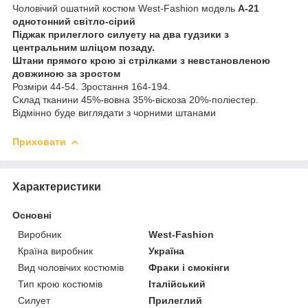
Чоловічий ошатний костюм West-Fashion модель
А-21
однотонний світло-сірий
Піджак прилеглого силуету на два гудзики з
центральним шліцом позаду.
Штани прямого крою зі стрілками з невстановленою
довжиною за зростом
Розміри 44-54. Зростання 164-194.
Склад тканини 45%-вовна 35%-віскоза 20%-поліестер.
Відмінно буде виглядати з чорними штанами
Приховати
Характеристики
Основні
Виробник
West-Fashion
Країна виробник
Україна
Вид чоловічих костюмів
Фраки і смокінги
Тип крою костюмів
Італійський
Силует
Прилеглий