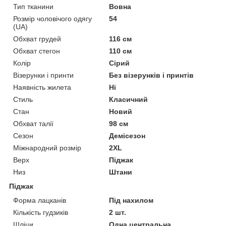
Тип тканини
Вовна
Розмір чоловічого одягу
54
(UA)
Обхват грудей
116 см
Обхват стегон
110 см
Колір
Сірий
Візерунки і принти
Без візерунків і принтів
Наявність жилета
Ні
Стиль
Класичний
Стан
Новий
Обхват талії
98 см
Сезон
Демісезон
Міжнародний розмір
2XL
Верх
Піджак
Низ
Штани
Піджак
Форма лацканів
Під нахилом
Кількість гудзиків
2 шт.
Шліци
Одна центральна