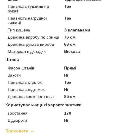
Наявність ґудзиків на
Так
рукаві
Наявність нагрудної
Так
кишені
Тип кишень
З клапанами
Довжина виробу по спинці
76 см
Довжина рукава вироба
66 см
Матеріал підкладки
Віскоза
Штани
Фасон штанів
Прямі
Закоти
Ні
Наявність стрілок
Так
Наявність підтяжок
Ні
Довжина крокового шва
85 см
Користувальницькі характеристики
зростання
170
Відвороти
Ні
Приховати