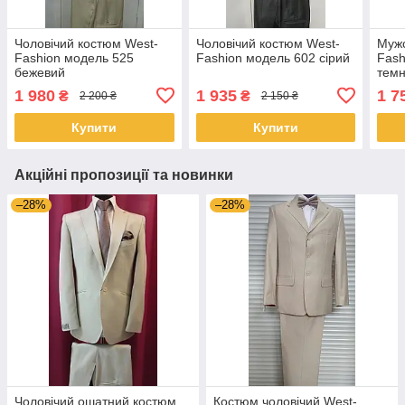
Чоловічий костюм West-
Чоловічий костюм West-
Мужс
Fashion модель 525
Fashion модель 602 сірий
Fash
бежевий
тем
1 980
1 935
1 7
₴
₴
2 200 ₴
2 150 ₴
Купити
Купити
Акційні пропозиції та новинки
–28%
–28%
Чоловічий ошатний костюм
Костюм чоловічий West-