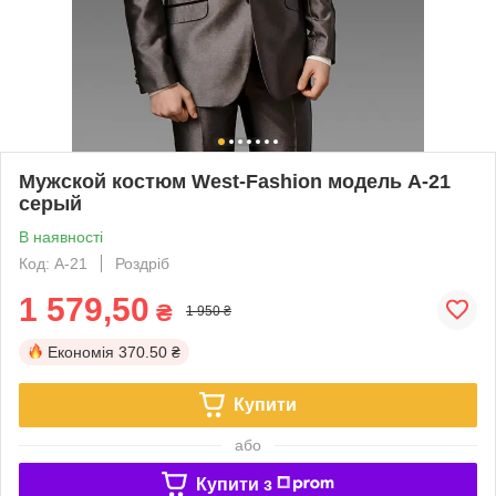
Мужской костюм West-Fashion модель А-21
серый
В наявності
Код: А-21
Роздріб
1 579,50
₴
1 950 ₴
Економія
370.50 ₴
Купити
або
Купити з