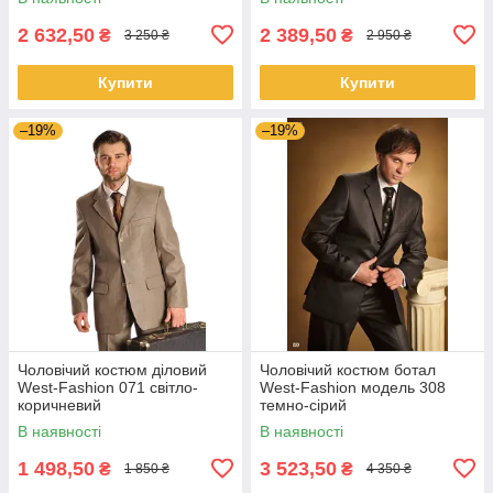
2 632,50
2 389,50
₴
₴
3 250 ₴
2 950 ₴
Купити
Купити
–19%
–19%
Чоловічий костюм діловий
Чоловічий костюм ботал
West-Fashion 071 світло-
West-Fashion модель 308
коричневий
темно-сiрий
В наявності
В наявності
1 498,50
3 523,50
₴
₴
1 850 ₴
4 350 ₴