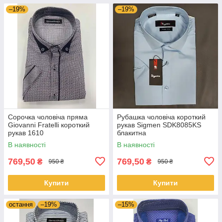
–19%
–19%
Сорочка чоловіча пряма
Pубашка чоловіча короткий
Giovanni Fratelli короткий
рукав Sigmen SDK8085KS
рукав 1610
блакитна
В наявності
В наявності
769,50
769,50
₴
₴
950 ₴
950 ₴
Купити
Купити
остання
–19%
–15%