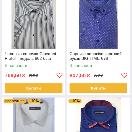
Чоловіча сорочка Giovanni
Сорочка чоловіча короткий
Fratelli moдель 662 біла
рукав BIG TIME-678
В наявності
В наявності
769,50
807,50
₴
₴
950 ₴
950 ₴
Купити
Купити
последняя
–10%
–10%