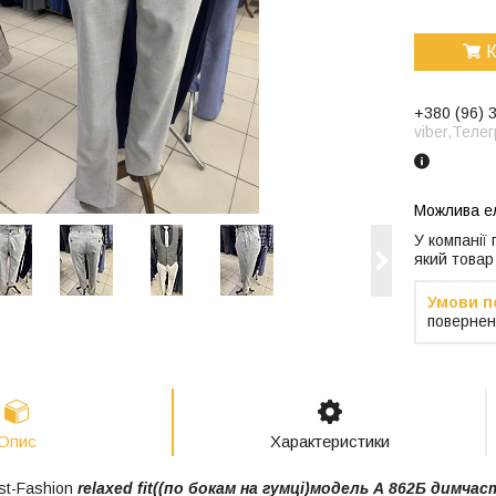
К
+380 (96) 
viber,Теле
У компанії
який товар
повернен
Опис
Характеристики
st-Fashion
relaxed fit((по бокам на гумці)модель А 862Б димчас