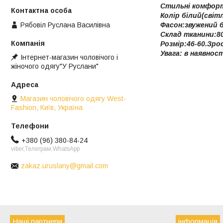
Стильні комфорт
Колір білий(світ
Рябовіл Руслана Василівна
Фасон:звужений 
Склад тканини:8
Розмір:46-60.Зро
Увага: в наявнос
Інтернет-магазин чоловічого і
жіночого одягу"У Руслани"
Магазин чоловічого одягу West-
Fashion, Київ, Україна
+380 (96) 380-84-24
viber,Телеграм,WhatsApp
zakaz.uruslany@gmail.com
Наші партнери
інформація