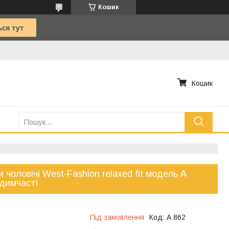
Кошик
Кошик
 чоловічі West-Fashion relaxed fit модель А
димчасті
Під замовлення
Код:
А 862