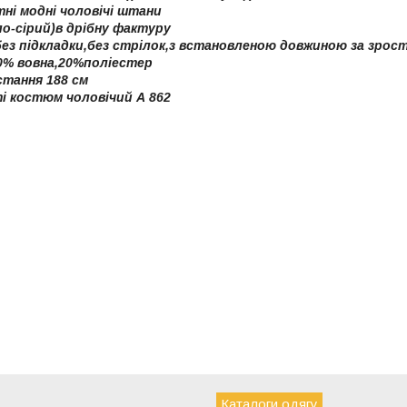
ні модні чоловічі штани
ло-сірий)в дрібну фактуру
без підкладки,без стрілок,з встановленою довжиною за зрос
0% вовна,20%поліестер
стання 188 см
ті костюм чоловічий А 862
Каталоги одягу