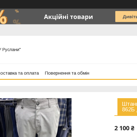
"У Руслани"
оставка та оплата
Повернення та обмін
Штани
862Б 
2 100 ₴