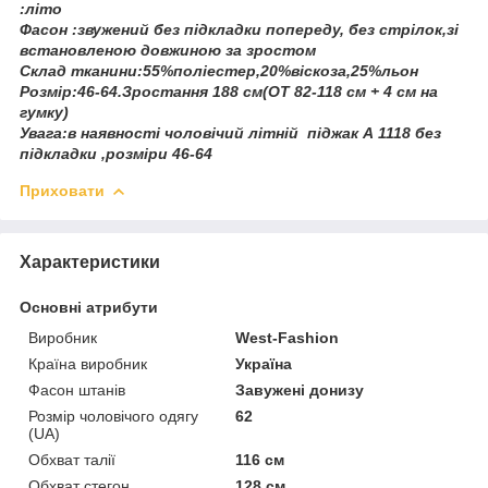
:літо
Фасон :звужений без підкладки попереду, без стрілок,зі
встановленою довжиною за зростом
Склад тканини:55%поліестер,20%віскоза,25%льон
Розмір:46-64.Зростання 188 см(ОТ 82-118 см + 4 см на
гумку)
Увага:в наявності чоловічий літній піджак А 1118 без
підкладки ,розміри 46-64
Приховати
Характеристики
Основні атрибути
Виробник
West-Fashion
Країна виробник
Україна
Фасон штанів
Завужені донизу
Розмір чоловічого одягу
62
(UA)
Обхват талії
116 см
Обхват стегон
128 см