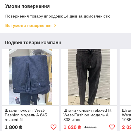
Умови повернення
Повернення товару впродовж 14 днів за домовленістю
Всі умови повернення
Подібні товари компанії
Штани чоловічі West-
Штани чоловічі relaxed fit
Штан
Fashion модель А 845
West-Fashion модель А
West
relaxed fit
838 чінос
108
1 800
1 620
2 0
₴
₴
1 800 ₴