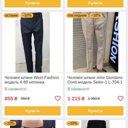
Купити
Купити
останні
–10%
последние
–10%
Чоловічі штани West-Fashion
Чоловічі штани літні Giordano
модель А 80 клітинка
Conti модель Seilor-1 L-704-1
В наявності
В наявності
855
1 215
₴
₴
950 ₴
1 350 ₴
Купити
Купити
–10%
–10%