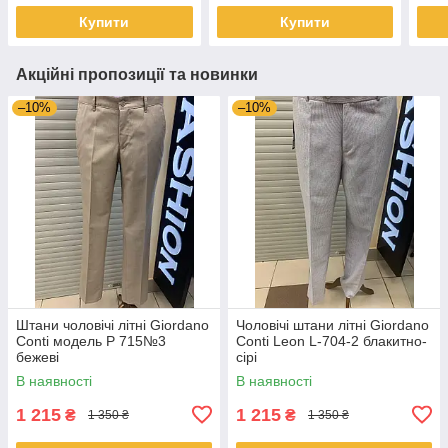
Купити
Купити
Акційні пропозиції та новинки
–10%
–10%
Штани чоловічі літні Giordano
Чоловічі штани літні Giordano
Conti модель Р 715№3
Conti Leon L-704-2 блакитно-
бежевi
сірі
В наявності
В наявності
1 215
1 215
₴
₴
1 350 ₴
1 350 ₴