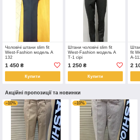
Чоловічі штани slim fit
Штани чоловічі slim fit
Штан
West-Fashion модель А
West-Fashion модель А
fit 
132
Т-1 сірі
А-11
1 450
1 250
2 1
₴
₴
Купити
Купити
Акційні пропозиції та новинки
–10%
–10%