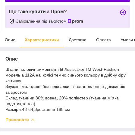
Що таке купити з Пром?
Замовлення під захистом
Опис
Характеристики
Доставка
Оплата
Умови 
Опис
Штани чоловічі зимові slim fit Львівськоі ТМ West-Fashion
модель а 112А на флісі темно синього кольору в дрібну сіру
клітинку
Звужені молодіжні без підкладки, зі встановленою довжиною
за зростом
Склад тканини:80% вовна, 20% поліестер (тканина м`яка
надотик,тепла)
Розміри:48-64,Зростання 188 см
Приховати