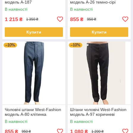
модель A-187
модель A-26 темно-сірі
В наявності
В наявності
1 215
855
₴
₴
1 350 ₴
950 ₴
Купити
Купити
–10%
–10%
Чоловічі штани West-Fashion
Штани чоловічі West-Fashion
модель A-80 клітинка
модель А-97 коричневі
В наявності
В наявності
855
1 080
₴
₴
950 ₴
1 200 ₴