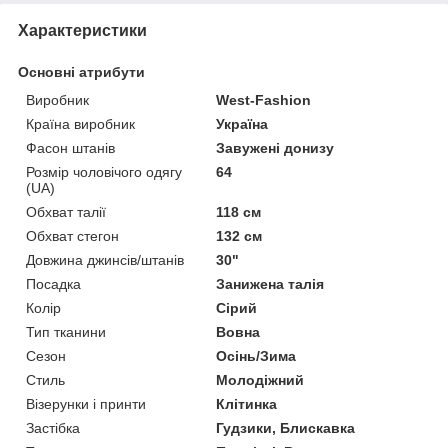
Характеристики
Основні атрибути
Виробник
West-Fashion
Країна виробник
Україна
Фасон штанів
Завужені донизу
Розмір чоловічого одягу
64
(UA)
Обхват талії
118 см
Обхват стегон
132 см
Довжина джинсів/штанів
30"
Посадка
Занижена талія
Колір
Сірий
Тип тканини
Вовна
Сезон
Осінь/Зима
Стиль
Молодіжний
Візерунки і принти
Клітинка
Застібка
Гудзики, Блискавка