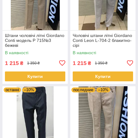
Штани чоловічі літні Giordano
Чоловічі штани літні Giordano
Conti модель Р 715№3
Conti Leon L-704-2 блакитно-
бежевi
сірі
В наявності
В наявності
1 215
1 215
₴
₴
1 350 ₴
1 350 ₴
Купити
Купити
останні
–10%
последние
–10%