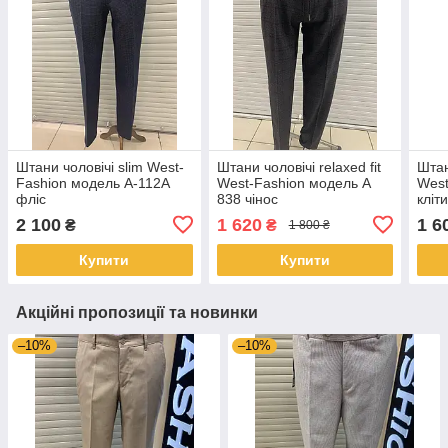
Штани чоловічі slim West-
Штани чоловічі relaxed fit
Штан
Fashion модель А-112А
West-Fashion модель А
West
фліс
838 чінос
кліт
2 100
1 620
1 6
₴
₴
1 800 ₴
Купити
Купити
Акційні пропозиції та новинки
–10%
–10%