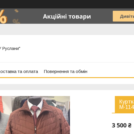
"У Руслани"
оставка та оплата
Повернення та обмін
Куртк
М-114
3 500 ₴