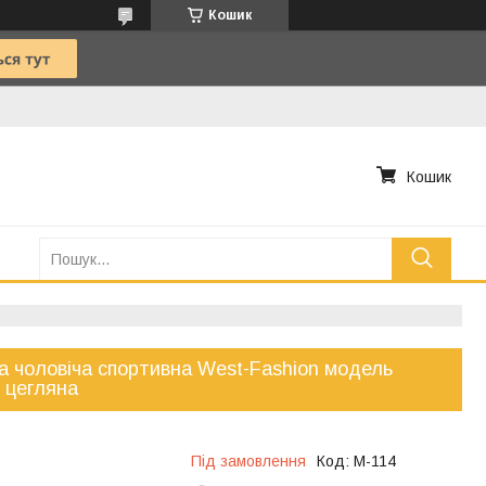
Кошик
Кошик
а чоловіча спортивна West-Fashion модель
 цегляна
Під замовлення
Код:
М-114