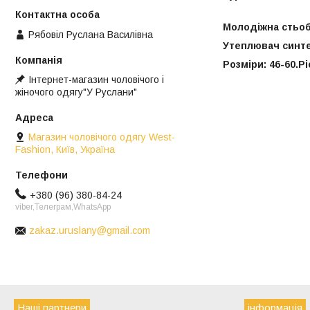
Молодіжна стьоб
Рябовіл Руслана Василівна
Утеплювач синте
Розміри: 46-60.Рі
Інтернет-магазин чоловічого і
жіночого одягу"У Руслани"
Магазин чоловічого одягу West-
Fashion, Київ, Україна
+380 (96) 380-84-24
viber,Телеграм,WhatsApp
zakaz.uruslany@gmail.com
Наші партнери
інформація