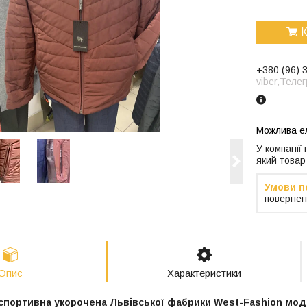
К
+380 (96) 
viber,Теле
У компанії
який товар
повернен
Опис
Характеристики
 спортивна укорочена Львівської фабрики West-Fashion мод