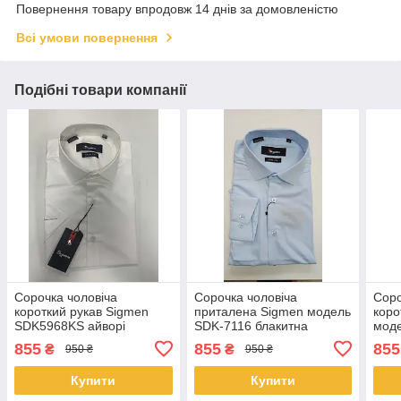
Повернення товару впродовж 14 днів за домовленістю
Всі умови повернення
Подібні товари компанії
Сорочка чоловіча
Сорочка чоловіча
Соро
короткий рукав Sigmen
приталена Sigmen модель
коро
SDK5968KS айворі
SDK-7116 блакитна
моде
855
855
855
₴
₴
950 ₴
950 ₴
Купити
Купити