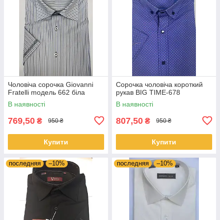
Чоловіча сорочка Giovanni
Сорочка чоловіча короткий
Fratelli moдель 662 біла
рукав BIG TIME-678
В наявності
В наявності
769,50
807,50
₴
₴
950 ₴
950 ₴
Купити
Купити
последняя
–10%
последняя
–10%