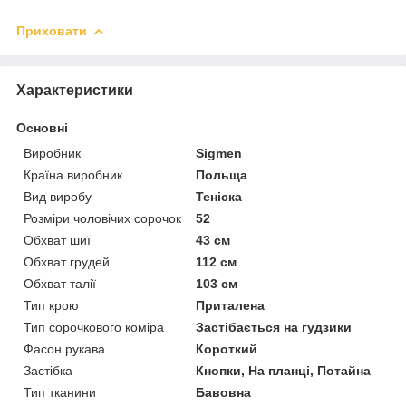
Приховати
Характеристики
Основні
Виробник
Sigmen
Країна виробник
Польща
Вид виробу
Теніска
Розміри чоловічих сорочок
52
Обхват шиї
43 см
Обхват грудей
112 см
Обхват талії
103 см
Тип крою
Приталена
Тип сорочкового коміра
Застібається на гудзики
Фасон рукава
Короткий
Застібка
Кнопки, На планці, Потайна
Тип тканини
Бавовна