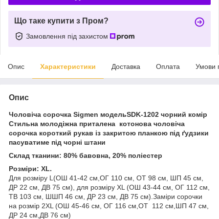
Що таке купити з Пром?
Замовлення під захистом
Опис
Характеристики
Доставка
Оплата
Умови 
Опис
Чоловіча сорочка Sigmen модельSDK-1202 чорний комір
Стильна молодіжна приталена котонова чоловіча
сорочка короткий рукав із закритою планкою під ґудзики
пасуватиме під чорні штани
Склад тканини: 80% бавовна, 20% поліестер
Розміри: XL.
Для розміру L(ОШ 41-42 см,ОГ 110 см, ОТ 98 см, ШП 45 см,
ДР 22 см, ДВ 75 см), для розміру XL (ОШ 43-44 см, ОГ 112 см,
ТВ 103 см, ШШП 46 см, ДР 23 см, ДВ 75 см).Заміри сорочки
на розмір 2XL (ОШ 45-46 см, ОГ 116 см,ОТ 112 см,ШП 47 см,
ДР 24 см,ДВ 76 см)