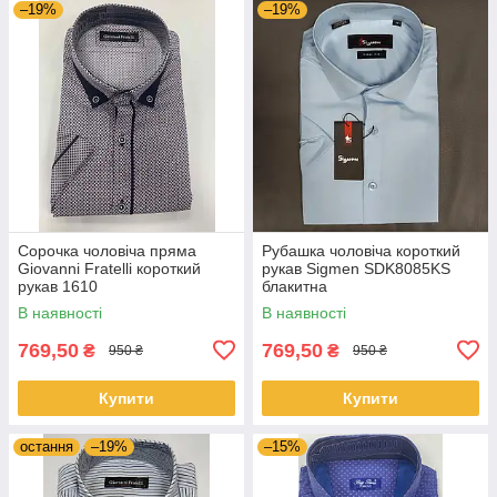
–19%
–19%
Сорочка чоловіча пряма
Pубашка чоловіча короткий
Giovanni Fratelli короткий
рукав Sigmen SDK8085KS
рукав 1610
блакитна
В наявності
В наявності
769,50
769,50
₴
₴
950 ₴
950 ₴
Купити
Купити
остання
–19%
–15%