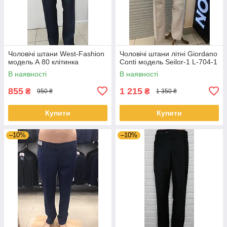
Чоловічі штани West-Fashion
Чоловічі штани літні Giordano
модель А 80 клітинка
Conti модель Seilor-1 L-704-1
В наявності
В наявності
855
1 215
₴
₴
950 ₴
1 350 ₴
Купити
Купити
–10%
–10%