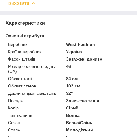
Приховати
Характеристики
Основні атрибути
Виробник
West-Fashion
Країна виробник
Україна
Фасон штанів
Завужені донизу
Розмір чоловічого одягу
46
(UA)
Обхват талії
84 см
Обхват стегон
102 см
Довжина джинсів/штанів
32"
Посадка
Занижена талія
Колір
Сірий
Тип тканини
Вовна
Сезон
Весна/Осінь
Стиль
Молодіжний