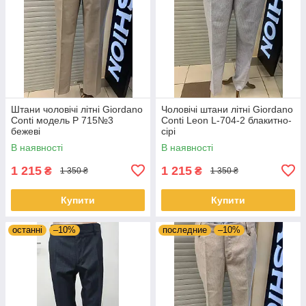
Штани чоловічі літні Giordano
Чоловічі штани літні Giordano
Conti модель Р 715№3
Conti Leon L-704-2 блакитно-
бежевi
сірі
В наявності
В наявності
1 215
1 215
₴
₴
1 350 ₴
1 350 ₴
Купити
Купити
останні
–10%
последние
–10%