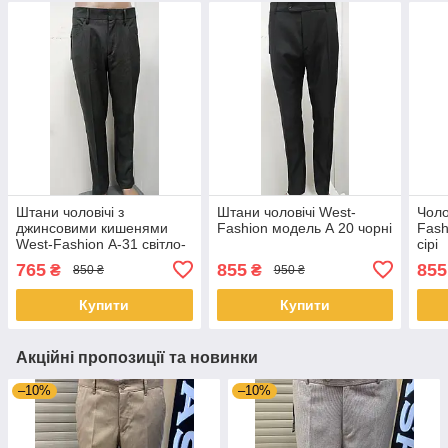
Штани чоловічі з
Штани чоловічі West-
Чоло
джинсовими кишенями
Fashion модель А 20 чорні
Fash
West-Fashion А-31 світло-
сірі
сірі
765
855
855
₴
₴
850 ₴
950 ₴
Купити
Купити
Акційні пропозиції та новинки
–10%
–10%