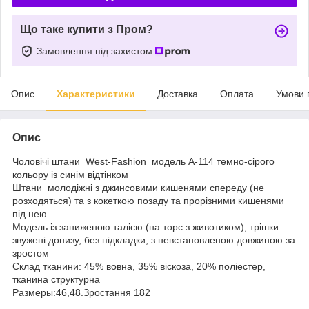
Що таке купити з Пром?
Замовлення під захистом
Опис
Характеристики
Доставка
Оплата
Умови 
Опис
Чоловічі штани West-Fashion модель А-114 темно-сірого
кольору із синім відтінком
Штани молодіжні з джинсовими кишенями спереду (не
розходяться) та з кокеткою позаду та прорізними кишенями
під нею
Модель із заниженою талією (на торс з животиком), трішки
звужені донизу, без підкладки, з невстановленою довжиною за
зростом
Склад тканини: 45% вовна, 35% віскоза, 20% поліестер,
тканина структурна
Размеры:46,48.Зростання 182