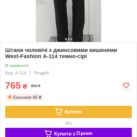
Штани чоловічі з джинсовими кишенями
West-Fashion А-114 темно-сірі
В наявності
Код: А-114
Роздріб
765
₴
850 ₴
Економія
85 ₴
Купити
або
Купити з