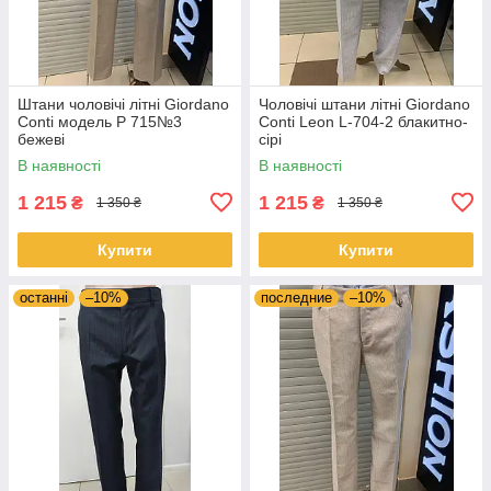
Штани чоловічі літні Giordano
Чоловічі штани літні Giordano
Conti модель Р 715№3
Conti Leon L-704-2 блакитно-
бежевi
сірі
В наявності
В наявності
1 215
1 215
₴
₴
1 350 ₴
1 350 ₴
Купити
Купити
останні
–10%
последние
–10%