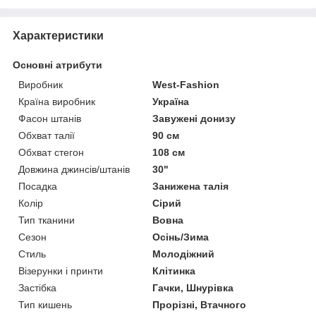
Характеристики
Основні атрибути
Виробник
West-Fashion
Країна виробник
Україна
Фасон штанів
Завужені донизу
Обхват талії
90 см
Обхват стегон
108 см
Довжина джинсів/штанів
30"
Посадка
Занижена талія
Колір
Сірий
Тип тканини
Вовна
Сезон
Осінь/Зима
Стиль
Молодіжний
Візерунки і принти
Клітинка
Застібка
Гачки, Шнурівка
Тип кишень
Прорізні, Втачного