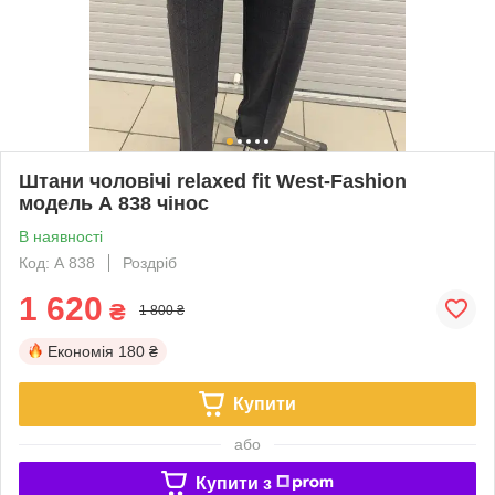
Штани чоловічі relaxed fit West-Fashion
модель А 838 чінос
В наявності
Код: А 838
Роздріб
1 620
₴
1 800 ₴
Економія
180 ₴
Купити
або
Купити з