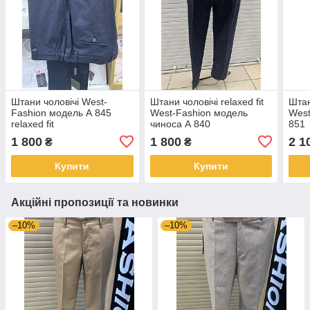
Штани чоловічі West-
Штани чоловічі relaxed fit
Штан
Fashion модель А 845
West-Fashion модель
West
relaxed fit
чиноса А 840
851
1 800
1 800
2 1
₴
₴
Купити
Купити
Акційні пропозиції та новинки
–10%
–10%