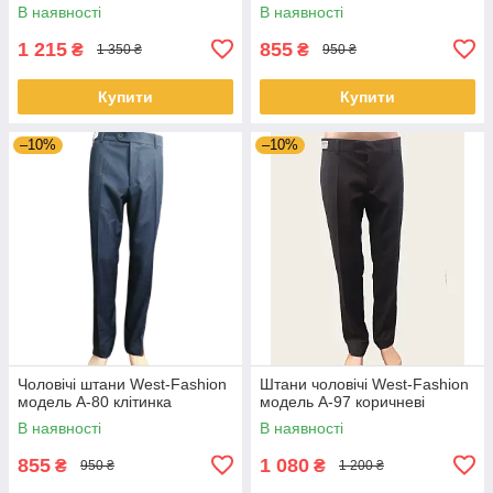
В наявності
В наявності
1 215
855
₴
₴
1 350 ₴
950 ₴
Купити
Купити
–10%
–10%
Чоловічі штани West-Fashion
Штани чоловічі West-Fashion
модель A-80 клітинка
модель А-97 коричневі
В наявності
В наявності
855
1 080
₴
₴
950 ₴
1 200 ₴