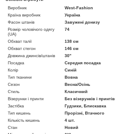
Виробник
West-Fashion
Країна виробник
Україна
Фасон штанів
Завужені донизу
Розмір чоловічого одягу
74
(UA)
Обхват талії
138 см
Обхват стегон
146 см
Довжина джинсів/штанів
30"
Посадка
Середня посадка
Колір
Синій
Тип тканини
Вовна
Сезон
Весна/Осінь
Стиль
Класичний
Візерунки і принти
Без візерунків і принтів
Застібка
Гудзики, Блискавка
Тип кишень
Прорізні, Втачного
Кількість кишень
4 шт.
Стан
Новий