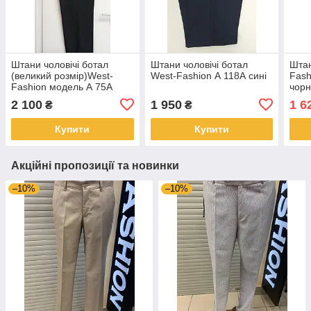
Штани чоловічі ботал
Штани чоловічі ботал
Штан
(великий розмір)West-
West-Fashion А 118А сині
Fash
Fashion модель А 75А
чорн
чорні
2 100
1 950
1 6
₴
₴
Купити
Купити
Акційні пропозиції та новинки
–10%
–10%