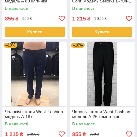
модель А 80 клітинка
Conti модель Seilor-1 L-704-1
В наявності
В наявності
855
1 215
₴
₴
950 ₴
1 350 ₴
Купити
Купити
–10%
–10%
Чоловічі штани West-Fashion
Чоловічі штани West-Fashion
модель A-187
модель A-26 темно-сірі
В наявності
В наявності
1 215
855
₴
₴
1 350 ₴
950 ₴