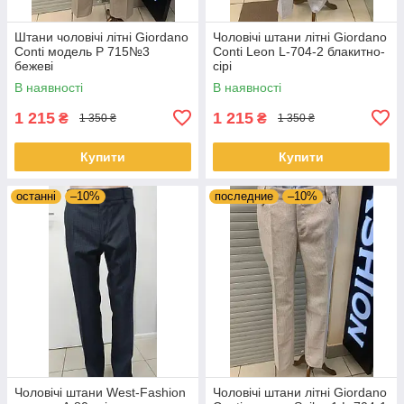
Штани чоловічі літні Giordano
Чоловічі штани літні Giordano
Conti модель Р 715№3
Conti Leon L-704-2 блакитно-
бежевi
сірі
В наявності
В наявності
1 215
1 215
₴
₴
1 350 ₴
1 350 ₴
Купити
Купити
останні
–10%
последние
–10%
Чоловічі штани West-Fashion
Чоловічі штани літні Giordano