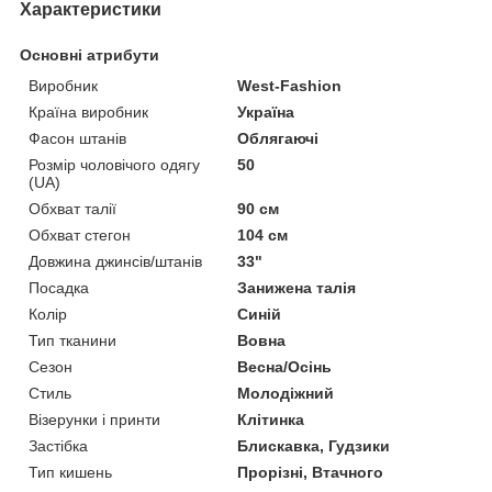
Характеристики
Основні атрибути
Виробник
West-Fashion
Країна виробник
Україна
Фасон штанів
Облягаючі
Розмір чоловічого одягу
50
(UA)
Обхват талії
90 см
Обхват стегон
104 см
Довжина джинсів/штанів
33"
Посадка
Занижена талія
Колір
Синій
Тип тканини
Вовна
Сезон
Весна/Осінь
Стиль
Молодіжний
Візерунки і принти
Клітинка
Застібка
Блискавка, Гудзики
Тип кишень
Прорізні, Втачного