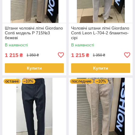
Штани чоловічі літні Giordano
Чоловічі штани літні Giordano
Conti модель Р 715№3
Conti Leon L-704-2 блакитно-
бежевi
сірі
В наявності
В наявності
1 215
1 215
₴
₴
1 350 ₴
1 350 ₴
Купити
Купити
останні
–10%
последние
–10%