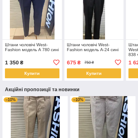
Штани чоловічі West-
Штани чоловічі West-
Штан
Fashion модель А 780 сині
Fashion модель А-24 сині
West
838 
1 350
675
1 6
₴
₴
750 ₴
Купити
Купити
Акційні пропозиції та новинки
–10%
–10%