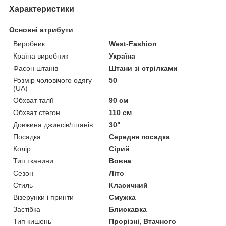
Характеристики
Основні атрибути
Виробник
West-Fashion
Країна виробник
Україна
Фасон штанів
Штани зі стрілками
Розмір чоловічого одягу
50
(UA)
Обхват талії
90 см
Обхват стегон
110 см
Довжина джинсів/штанів
30"
Посадка
Середня посадка
Колір
Сірий
Тип тканини
Вовна
Сезон
Літо
Стиль
Класичний
Візерунки і принти
Смужка
Застібка
Блискавка
Тип кишень
Прорізні, Втачного