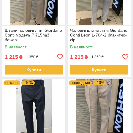
Штани чоловічі літні Giordano
Чоловічі штани літні Giordano
Conti модель Р 715№3
Conti Leon L-704-2 блакитно-
бежевi
сірі
В наявності
В наявності
1 215
1 215
₴
₴
1 350 ₴
1 350 ₴
Купити
Купити
останні
–10%
последние
–10%