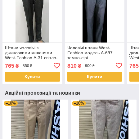
Штани чоловічі з
Чоловічі штани West-
Штан
джинсовими кишенями
Fashion модель A-697
джи
West-Fashion А-31 світло-
темно-сірі
West
сірі
темн
765
810
765
₴
₴
850 ₴
900 ₴
Купити
Купити
Акційні пропозиції та новинки
–10%
–10%