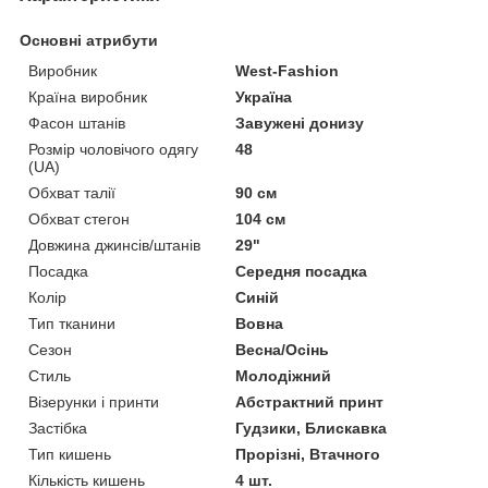
Основні атрибути
Виробник
West-Fashion
Країна виробник
Україна
Фасон штанів
Завужені донизу
Розмір чоловічого одягу
48
(UA)
Обхват талії
90 см
Обхват стегон
104 см
Довжина джинсів/штанів
29"
Посадка
Середня посадка
Колір
Синій
Тип тканини
Вовна
Сезон
Весна/Осінь
Стиль
Молодіжний
Візерунки і принти
Абстрактний принт
Застібка
Гудзики, Блискавка
Тип кишень
Прорізні, Втачного
Кількість кишень
4 шт.