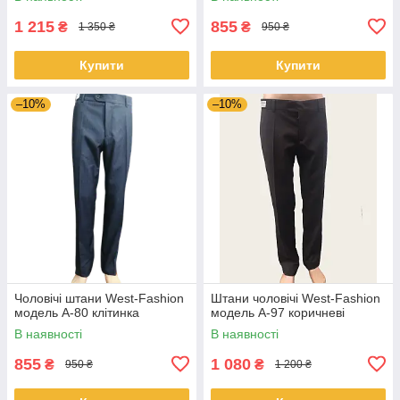
1 215
855
₴
₴
1 350 ₴
950 ₴
Купити
Купити
–10%
–10%
Чоловічі штани West-Fashion
Штани чоловічі West-Fashion
модель A-80 клітинка
модель А-97 коричневі
В наявності
В наявності
855
1 080
₴
₴
950 ₴
1 200 ₴