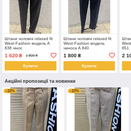
Штани чоловічі relaxed fit
Штани чоловічі relaxed fit
Штан
West-Fashion модель А
West-Fashion модель
West
838 чінос
чиноса А 840
851
1 620
1 800
2 1
₴
₴
1 800 ₴
Купити
Купити
Акційні пропозиції та новинки
–10%
–10%