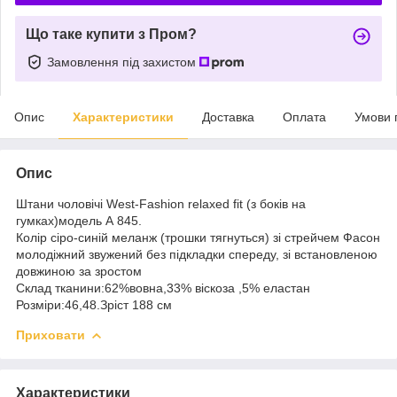
Що таке купити з Пром?
Замовлення під захистом
Опис
Характеристики
Доставка
Оплата
Умови 
Опис
Штани чоловічі West-Fashion relaxed fit (з боків на
гумках)модель А 845.
Колір сіро-синій меланж (трошки тягнуться) зі стрейчем Фасон
молодіжний звужений без підкладки спереду, зі встановленою
довжиною за зростом
Склад тканини:62%вовна,33% віскоза ,5% еластан
Розміри:46,48.Зріст 188 см
Приховати
Характеристики