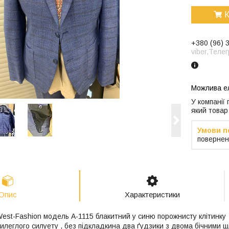
К
+380 (96) 
viber,Теле
У компанії
який товар
повернен
Опис
Характеристики
West-Fashion модель А-1115 блакитний у синю порожнисту клітинку
илеглого силуету , без підкладкина два ґудзики з двома бічними ш