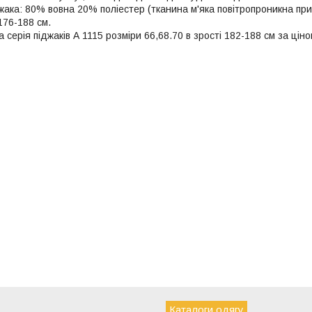
жака: 80% вовна 20% поліестер (тканина м'яка повітропроникна пр
 176-188 см.
 серія піджаків А 1115 розміри 66,68.70 в зрості 182-188 см за цiн
Каталоги одягу