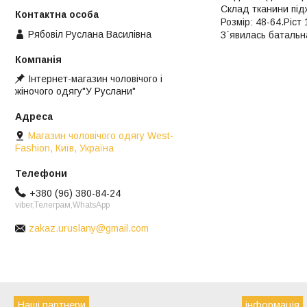
Склад тканини під
Розмір: 48-64.Ріст
Рябовіл Руслана Василівна
З`явилась батальна
Інтернет-магазин чоловічого і
жіночого одягу"У Руслани"
Магазин чоловічого одягу West-
Fashion, Київ, Україна
+380 (96) 380-84-24
viber,Телеграм,WhatsApp
zakaz.uruslany@gmail.com
Наші партнери
інформація