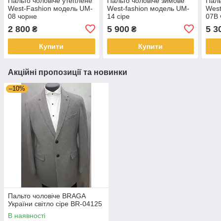
Пальто чоловіче утеплене
Пальто чоловіче зимове
Паль
West-Fashion модель UM-
West-fashion модель UM-
West
08 чорне
14 сіре
07B 
2 800
5 900
5 3
₴
₴
Купити
Купити
Акційні пропозиції та новинки
–10%
Пальто чоловіче BRAGA
України світло сіре BR-04125
В наявності