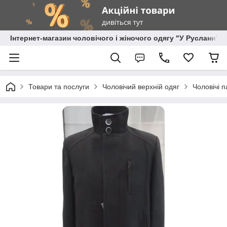
Інтернет-магазин чоловічого і жіночого одягу "У Руслани"
Товари та послуги
Чоловічий верхній одяг
Чоловічі п