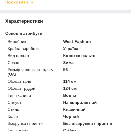
Приховати
Характеристики
Основні атрибути
Виробник
West-Fashion
Країна виробник
Україна
Вид пальто
Коротке пальто
Сезон
Зима
Розмір чоловічого одягу
56
(UA)
Обхват талії
114 см
Обхват грудей
124 см
Тип тканини
Вовна
Силует
Напівприлеглий
Стиль
Класичний
Колір
Чорний
Візерунки і принти
Без візерунків і принтів
Тип коміра
Стійка