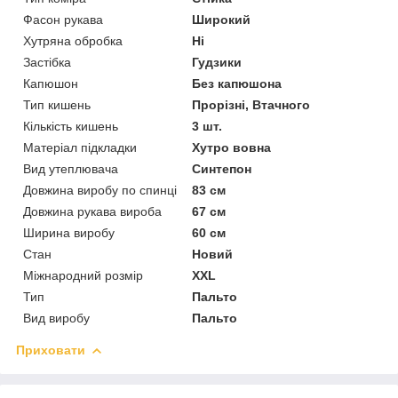
Фасон рукава
Широкий
Хутряна обробка
Ні
Застібка
Гудзики
Капюшон
Без капюшона
Тип кишень
Прорізні, Втачного
Кількість кишень
3 шт.
Матеріал підкладки
Хутро вовна
Вид утеплювача
Синтепон
Довжина виробу по спинці
83 см
Довжина рукава вироба
67 см
Ширина виробу
60 см
Стан
Новий
Міжнародний розмір
XXL
Тип
Пальто
Вид виробу
Пальто
Приховати