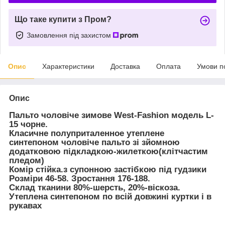
Що таке купити з Пром?
Замовлення під захистом
Опис
Характеристики
Доставка
Оплата
Умови п
Опис
Пальто чоловіче
зимове West-Fashion модель L-
15 чорне.
Класичне полуприталенное утеплене
синтепоном
чоловіче пальто
зі зйомною
додатковою підкладкою-жилеткою(клітчастим
пледом)
Комір стійка.з супонною застібкою під гудзики
Розміри 46-58. Зростання 176-188.
Склад тканини 80%-шерсть, 20%-віскоза.
Утеплена синтепоном по всій довжині куртки і в
рукавах