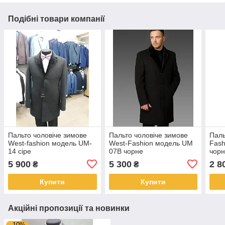
Подібні товари компанії
Пальто чоловіче зимове
Пальто чоловіче зимове
Паль
West-fashion модель UM-
West-Fashion модель UM
Fash
14 сіре
07B чорне
чор
5 900
5 300
2 8
₴
₴
Купити
Купити
Акційні пропозиції та новинки
–10%