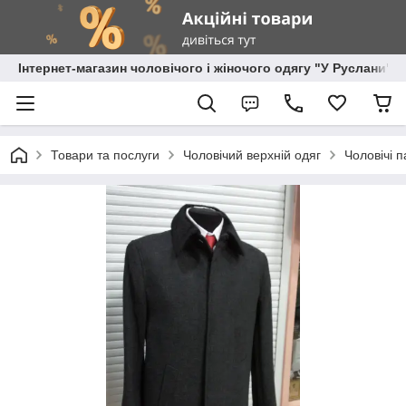
Інтернет-магазин чоловічого і жіночого одягу "У Руслани"
Товари та послуги
Чоловічий верхній одяг
Чоловічі п