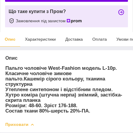
Що таке купити з Пром?
Замовлення під захистом
Опис
Характеристики
Доставка
Оплата
Умови п
Опис
Пальто чоловіче
West-Fashion модель L-10p.
Класичне
чоловіче зимове
пальто.Кашемір
сірого кольору, тканина
структурна
Утеплене синтепоном і відстібним пледом.
Хутро коміра (штучна нерпа) знімний, застібка-
скрита планка
Розміри: 48-60. Зріст 176-188.
Состав ткани 80%-шерсть 20%-ПА.
Приховати