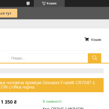
Кошик
Кошик
ка чоловіча преміум Giovanni Fratelli CR7047-1
TIN стійка чорна
1 350 ₴
В наявності
Код:
CR7047-1 HK/SATIN