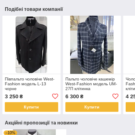
Подібні товари компанії
Півпальто чоловіче West-
Пальто чоловіче кашемір
Чоло
Fashion модель L-13
West-Fashion модель UM-
Fash
чорне
27П клітинка
кліт
3 250
6 300
4 2
₴
₴
Купити
Купити
Акційні пропозиції та новинки
–10%