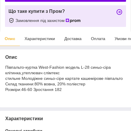
Що таке купити з Пром?
Замовлення під захистом
Опис
Характеристики
Доставка
Оплата
Умови п
Опис
Півпальто-куртка West-Fashion модель L-28 синьо-сіра
клітинка,утеплювач слімтекс
стильне Молодіжне синьо-сіре картате кашемірове півпальто
Склад тканини:80% вовна, 20% поліестер
Розміри:46-60 Зростання 182
Характеристики
Основні атрибути