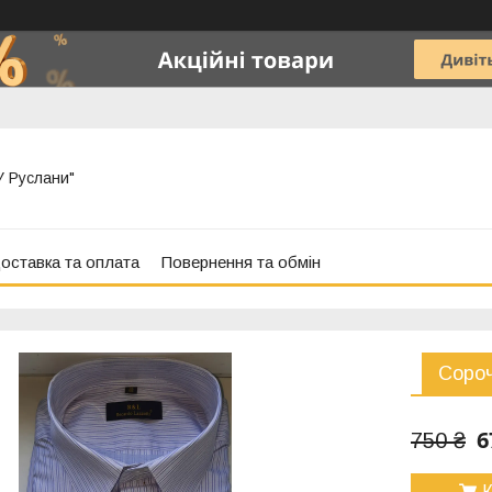
"У Руслани"
оставка та оплата
Повернення та обмін
Сороч
6
750 ₴
К