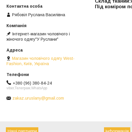
Склад ткании:
Під коміром п
Рябовіл Руслана Василівна
Інтернет-магазин чоловічого і
жіночого одягу"У Руслани"
Магазин чоловічого одягу West-
Fashion, Київ, Україна
+380 (96) 380-84-24
viber,Телеграм,WhatsApp
zakaz.uruslany@gmail.com
Наші партнери
інформація