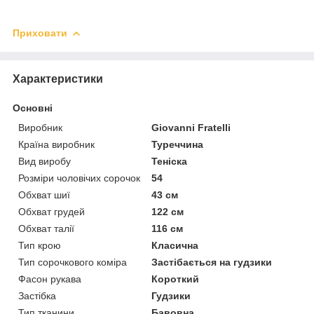
Приховати
Характеристики
Основні
Виробник
Giovanni Fratelli
Країна виробник
Туреччина
Вид виробу
Теніска
Розміри чоловічих сорочок
54
Обхват шиї
43 см
Обхват грудей
122 см
Обхват талії
116 см
Тип крою
Класична
Тип сорочкового коміра
Застібається на гудзики
Фасон рукава
Короткий
Застібка
Гудзики
Тип тканини
Бавовна