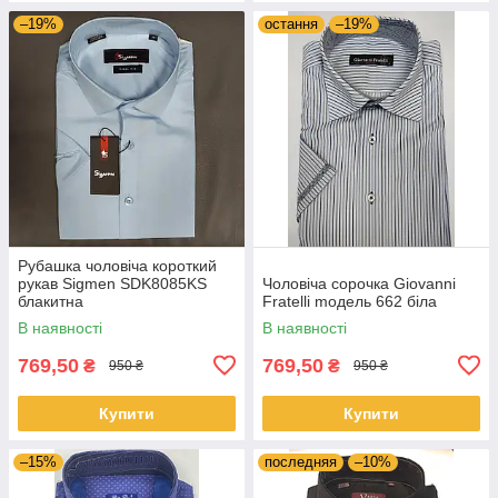
–19%
остання
–19%
Pубашка чоловіча короткий
рукав Sigmen SDK8085KS
Чоловіча сорочка Giovanni
блакитна
Fratelli moдель 662 біла
В наявності
В наявності
769,50
769,50
₴
₴
950 ₴
950 ₴
Купити
Купити
–15%
последняя
–10%