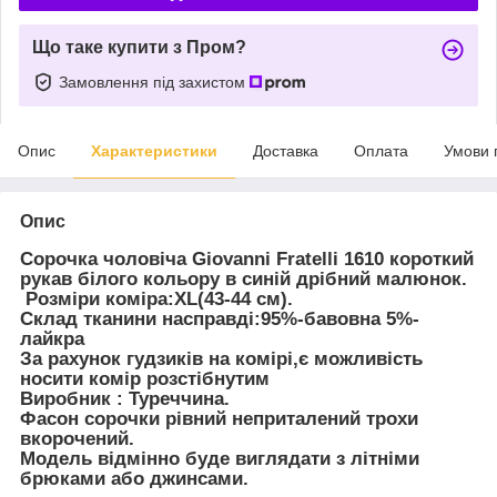
Що таке купити з Пром?
Замовлення під захистом
Опис
Характеристики
Доставка
Оплата
Умови 
Опис
Сорочка чоловіча
Giovanni Fratelli 1610 короткий
рукав білого кольору в синій дрібний малюнок.
Розміри коміра:XL(43-44 см).
Склад тканини насправді:95%-бавовна 5%-
лайкра
За рахунок гудзиків на комірі,є можливість
носити комір розстібнутим
Виробник : Туреччина.
Фасон сорочки рівний неприталений трохи
вкорочений.
Модель відмінно буде виглядати з літніми
брюками або джинсами.