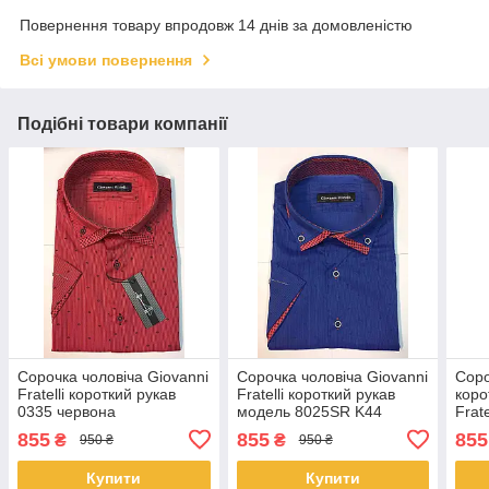
Повернення товару впродовж 14 днів за домовленістю
Всі умови повернення
Подібні товари компанії
Сорочка чоловіча Giovanni
Сорочка чоловіча Giovanni
Соро
Fratelli короткий рукав
Fratelli короткий рукав
коро
0335 червона
модель 8025SR K44
Frate
855
855
855
₴
₴
950 ₴
950 ₴
Купити
Купити