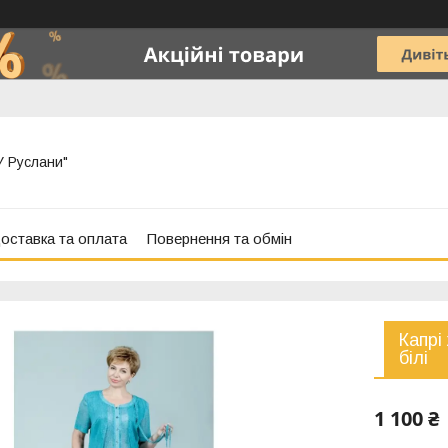
"У Руслани"
оставка та оплата
Повернення та обмін
Капрі
білі
1 100 ₴