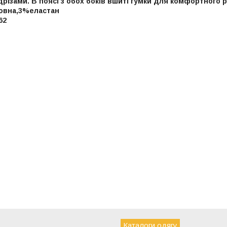
різами. В поясі з обох боків вшиті гумки для комфортного р
овна,3%еластан
62
Каталоги одягу