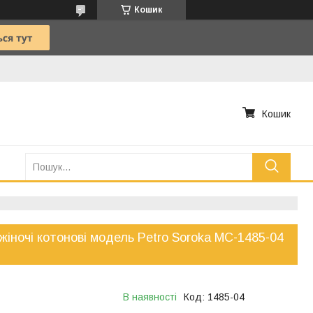
Кошик
Кошик
 жіночі котонові модель Petro Soroka МС-1485-04
В наявності
Код:
1485-04