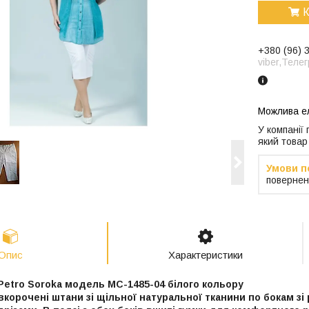
К
+380 (96) 
viber,Теле
У компанії
який товар
повернен
Опис
Характеристики
Petro Soroka модель МС-1485-04 білого кольору
вкорочені штани зі щільної натуральної тканини по бокам зі