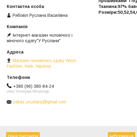
прошивками і під
Тканина:97% бав
Розміри:50,52,54,
Рябовіл Руслана Василівна
Інтернет-магазин чоловічого і
жіночого одягу"У Руслани"
Магазин чоловічого одягу West-
Fashion, Київ, Україна
+380 (96) 380-84-24
viber,Телеграм,WhatsApp
zakaz.uruslany@gmail.com
Наші партнери
інформація