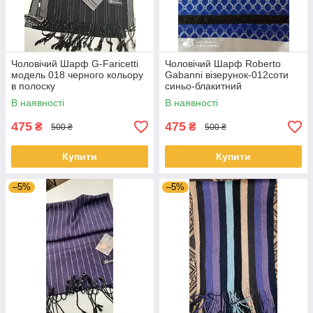
Чоловічий Шарф G-Faricetti
Чоловічий Шарф Roberto
модель 018 черного кольору
Gabanni візерунок-012соти
в полоску
синьо-блакитний
В наявності
В наявності
475
475
₴
₴
500 ₴
500 ₴
Купити
Купити
–5%
–5%