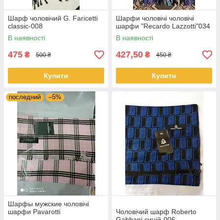
Шарф чоловічий G. Faricetti
Шарфи чоловічі чоловічі
classic-008
шарфи "Recardo Lazzotti"034
В наявності
В наявності
475
427,50
₴
₴
500 ₴
450 ₴
Купити
Купити
последний
–5%
Шарфы мужские чоловічі
шарфи Pavarotti
Чоловічий шарф Roberto
Gabbani синій-006